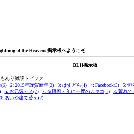
ightning of the Heavens 掲示板へようこそ
BLH掲示板
でもあり雑談トピック
)(6)
2: 2015年謹賀新年(3)
3: ぱずどら(4)
4: Facebook(3)
5:
)
6: お元気～？(7)
7: ※恒例・年に一度のカキコ(1)
8: 荒れて
10: あいや建て替え(2)