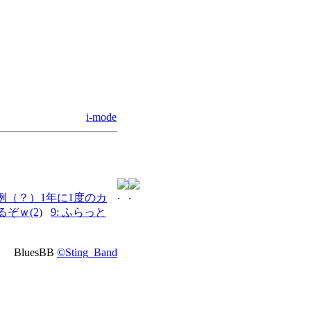
i-mode
 恒例（？）1年に1度のカ
るぞｗ(2)
9: ふらっと
BluesBB
©Sting_Band