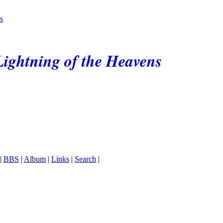
ightning of the Heavens
|
BBS
|
Album
|
Links
|
Search
|