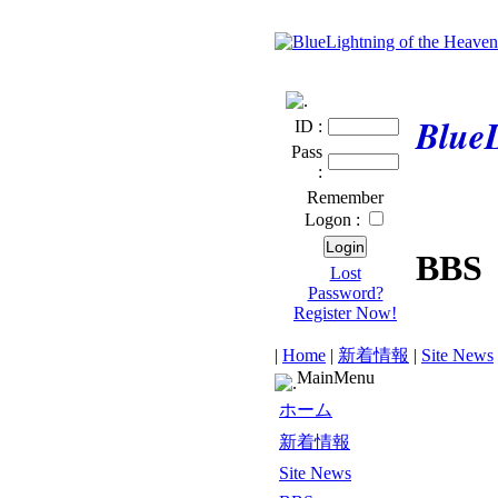
BlueL
ID :
Pass
:
Remember
Logon :
BBS
Lost
Password?
Register Now!
|
Home
|
新着情報
|
Site News
MainMenu
ホーム
新着情報
Site News