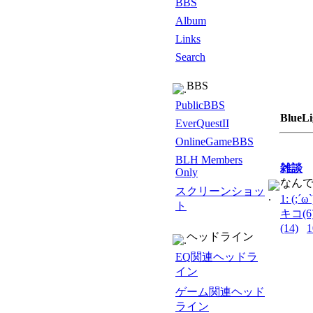
BBS
Album
Links
Search
BBS
PublicBBS
BlueL
EverQuestII
OnlineGameBBS
BLH Members
雑談
Only
なん
スクリーンショッ
1: (;´ω`
ト
キコ(6
(14)
ヘッドライン
EQ関連ヘッドラ
イン
ゲーム関連ヘッド
ライン