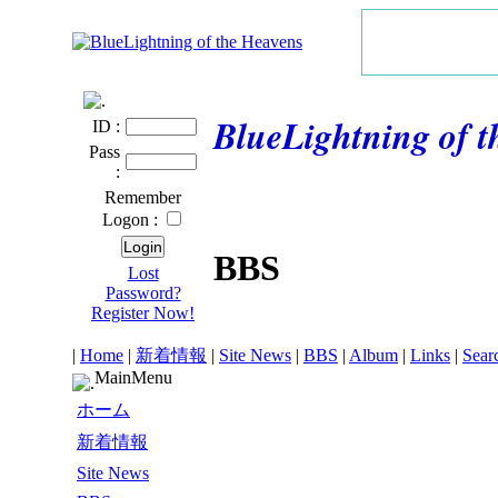
BlueLightning of 
ID :
Pass
:
Remember
Logon :
BBS
Lost
Password?
Register Now!
|
Home
|
新着情報
|
Site News
|
BBS
|
Album
|
Links
|
Sear
MainMenu
ホーム
新着情報
Site News