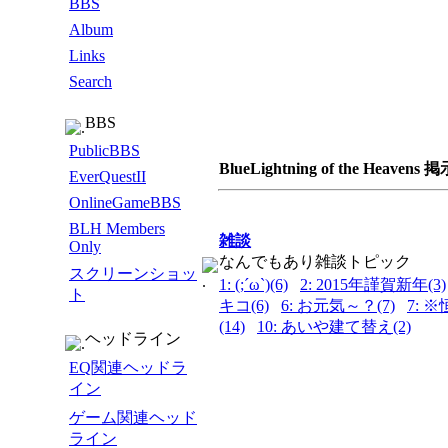
BBS
Album
Links
Search
BBS
PublicBBS
BlueLightning of the Heav
EverQuestII
OnlineGameBBS
BLH Members
雑談
Only
なんでもあり雑談トピック
スクリーンショッ
1: (;´ω`)(6)
2: 2015年謹賀新年(3)
ト
キコ(6)
6: お元気～？(7)
7: 
(14)
10: あいや建て替え(2)
ヘッドライン
EQ関連ヘッドラ
イン
ゲーム関連ヘッド
ライン