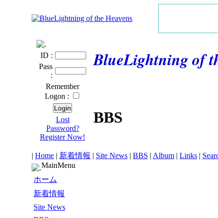
BlueLightning of 
ID :
Pass
:
Remember
Logon :
BBS
Lost
Password?
Register Now!
|
Home
|
新着情報
|
Site News
|
BBS
|
Album
|
Links
|
Sear
MainMenu
ホーム
新着情報
Site News