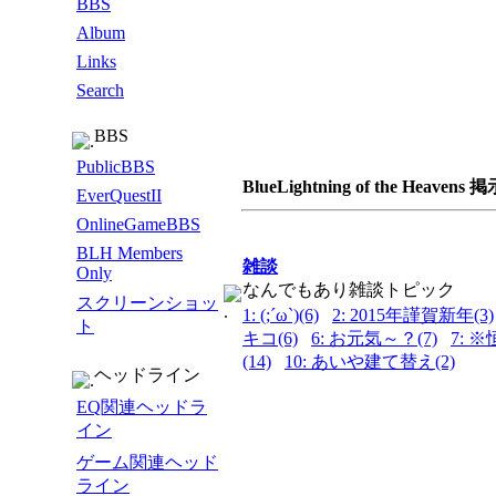
BBS
Album
Links
Search
BBS
PublicBBS
BlueLightning of the Heav
EverQuestII
OnlineGameBBS
BLH Members
雑談
Only
なんでもあり雑談トピック
スクリーンショッ
1: (;´ω`)(6)
2: 2015年謹賀新年(3)
ト
キコ(6)
6: お元気～？(7)
7: 
(14)
10: あいや建て替え(2)
ヘッドライン
EQ関連ヘッドラ
イン
ゲーム関連ヘッド
ライン