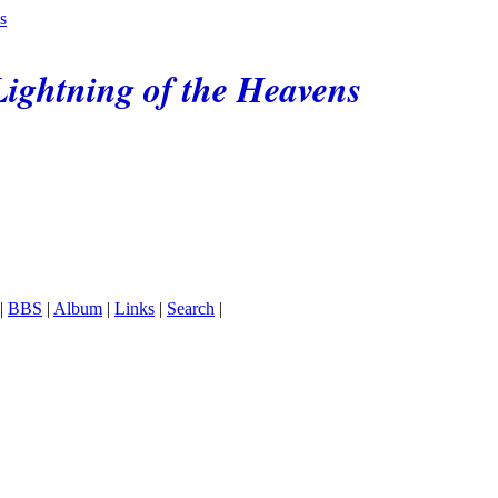
ightning of the Heavens
|
BBS
|
Album
|
Links
|
Search
|