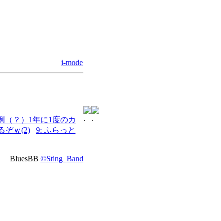
i-mode
 恒例（？）1年に1度のカ
るぞｗ(2)
9: ふらっと
BluesBB
©Sting_Band