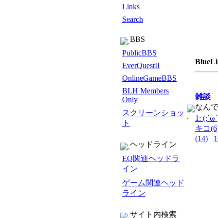
Links
Search
BBS
PublicBBS
BlueL
EverQuestII
OnlineGameBBS
BLH Members
雑談
Only
なん
スクリーンショッ
1: (;´ω`
ト
キコ(6
(14)
ヘッドライン
EQ関連ヘッドラ
イン
ゲーム関連ヘッド
ライン
サイト内検索