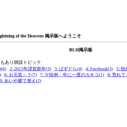
ightning of the Heavens 掲示板へようこそ
BLH掲示板
でもあり雑談トピック
)(6)
2: 2015年謹賀新年(3)
3: ぱずどら(4)
4: Facebook(3)
5:
)
6: お元気～？(7)
7: ※恒例・年に一度のカキコ(1)
8: 荒れて
10: あいや建て替え(2)