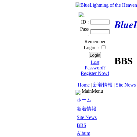
BlueL
ID :
Pass
:
Remember
Logon :
BBS
Lost
Password?
Register Now!
|
Home
|
新着情報
|
Site News
MainMenu
ホーム
新着情報
Site News
BBS
Album