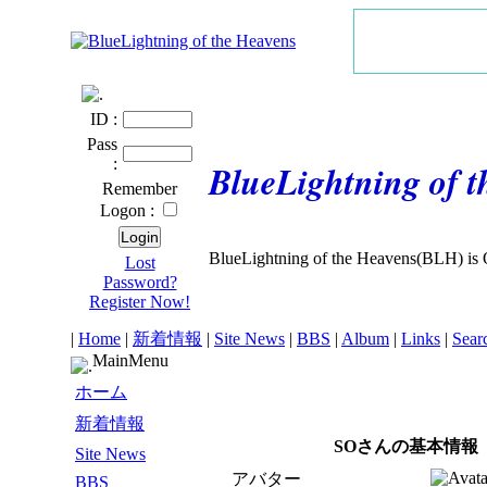
ID :
Pass
:
BlueLightning of 
Remember
Logon :
BlueLightning of the Heavens(BLH) is 
Lost
Password?
Register Now!
|
Home
|
新着情報
|
Site News
|
BBS
|
Album
|
Links
|
Sear
MainMenu
ホーム
新着情報
SOさんの基本情報
Site News
アバター
BBS