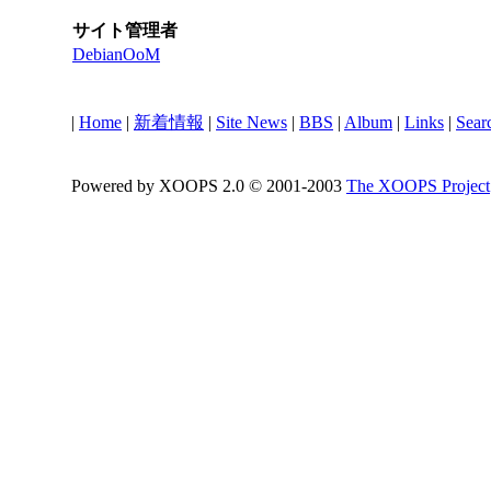
サイト管理者
DebianOoM
|
Home
|
新着情報
|
Site News
|
BBS
|
Album
|
Links
|
Sear
Powered by XOOPS 2.0 © 2001-2003
The XOOPS Project