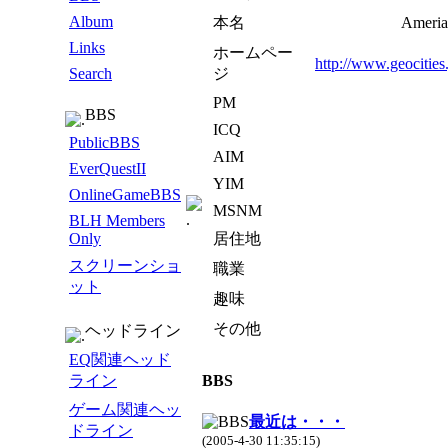
Album
本名
Ameria
Links
ホームペー
http://www.geocities
Search
ジ
PM
BBS
ICQ
PublicBBS
AIM
EverQuestII
YIM
OnlineGameBBS
MSNM
BLH Members
Only
居住地
スクリーンショ
職業
ット
趣味
その他
ヘッドライン
EQ関連ヘッド
ライン
BBS
ゲーム関連ヘッ
最近は・・・
ドライン
(2005-4-30 11:35:15)