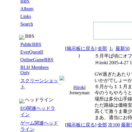
BBS
Album
Links
Search
BBS
PublicBBS
[
掲示板に戻る
]
全部
1-
最新50
EverQuestII
1
５月半ば頃にオ
OnlineGameBBS
Ｈiroki
2005-4-27 1
BLH Members
Only
GW過ぎたあたり
いかがでしょー
スクリーンショッ
６月から１１月
ト
Hiroki
Jorneyman
今のうちやろう
場所は多分山手
ヘッドライン
ただ路線は価格
EQ関連ヘッドラ
高くて激うま量
イン
まあ、適当にお
ゲーム関連ヘッド
[
掲示板に戻る
]
全部
次100
最新5
ライン