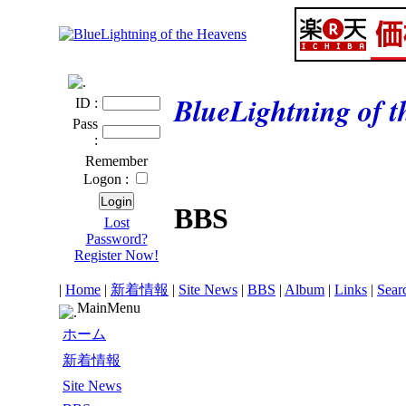
BlueLightning of 
ID :
Pass
:
Remember
Logon :
BBS
Lost
Password?
Register Now!
|
Home
|
新着情報
|
Site News
|
BBS
|
Album
|
Links
|
Sear
MainMenu
ホーム
新着情報
Site News