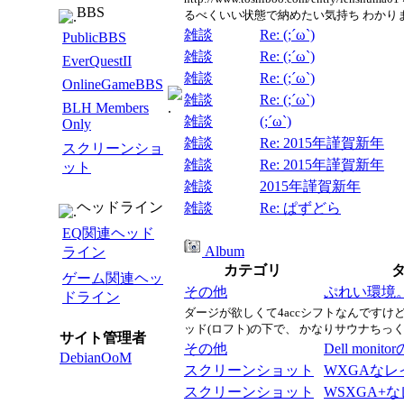
BBS
るべくいい状態で納めたい気持ち わかり
雑談
Re: (;´ω`)
PublicBBS
雑談
Re: (;´ω`)
EverQuestII
雑談
Re: (;´ω`)
OnlineGameBBS
雑談
Re: (;´ω`)
BLH Members
雑談
(;´ω`)
Only
雑談
Re: 2015年謹賀新年
スクリーンショ
雑談
Re: 2015年謹賀新年
ット
雑談
2015年謹賀新年
ヘッドライン
雑談
Re: ぱずどら
EQ関連ヘッド
Album
ライン
カテゴリ
ゲーム関連ヘッ
その他
ぷれい環境
ドライン
ダージが欲しくて4accシフトなんですけ
ッド(ロフト)の下で、 かなりサウナちっ
サイト管理者
その他
Dell moni
DebianOoM
スクリーンショット
WXGAなレ
スクリーンショット
WSXGA+