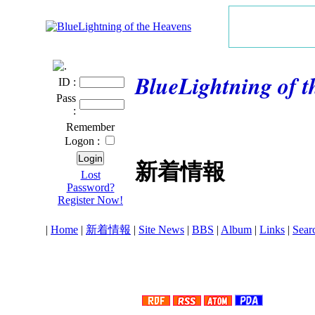
BlueLightning of 
ID :
Pass
:
Remember
Logon :
新着情報
Lost
Password?
Register Now!
|
Home
|
新着情報
|
Site News
|
BBS
|
Album
|
Links
|
Sear