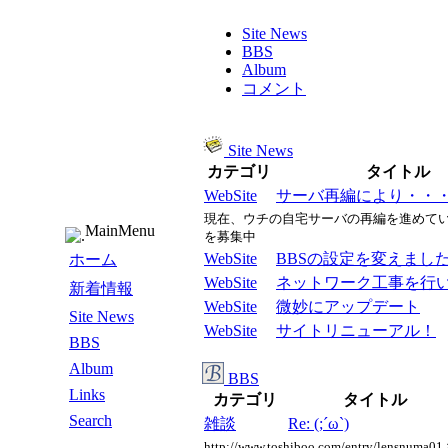
Site News
BBS
Album
コメント
Site News
カテゴリ
タイトル
WebSite
サーバ再編により・・
現在、ウチの自宅サーバの再編を進めてい
MainMenu
を募集中
WebSite
BBSの設定を変えまし
ホーム
WebSite
ネットワーク工事を行
新着情報
WebSite
微妙にアップデート
Site News
WebSite
サイトリニューアル！
BBS
Album
BBS
Links
カテゴリ
タイトル
Search
雑談
Re: (;´ω`)
http://www.toshiboo.com/ent