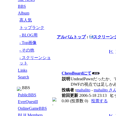
BBS
Album
高人気
トップランク
- BLOG用
アルバムトップ
:
スクリーン
- Top画像
- その他
[<
- スクリーンショ
ット
Links
ChessBoardにて
Search
説明
UndeadPawnだった
DWFの視点では足しか
BBS
投稿者 :
mahalito
-
mahalit
PublicBBS
前回更新
2006-5-18 23:13
ヒ
0.00 (投票数 0)
投票する
EverQuestII
OnlineGameBBS
BLH Members
[<