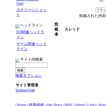
Only
スクリーンショッ
ト
投稿された内容
投
ヘッドライン
稿
スレッド
EQ関連ヘッドラ
者
イン
ゲーム関連ヘッド
ライン
サイト内検索
検索オプション
サイト管理者
DebianOoM
|
Home
|
新着情報
|
Site News
|
BBS
|
Album
|
Links
|
Sear