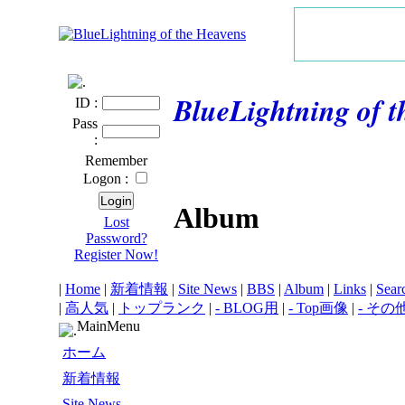
BlueLightning of 
ID :
Pass
:
Remember
Logon :
Album
Lost
Password?
Register Now!
|
Home
|
新着情報
|
Site News
|
BBS
|
Album
|
Links
|
Sear
|
高人気
|
トップランク
|
- BLOG用
|
- Top画像
|
- その
MainMenu
ホーム
新着情報
Site News