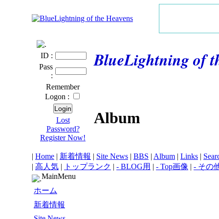
BlueLightning of 
ID :
Pass
:
Remember
Logon :
Album
Lost
Password?
Register Now!
|
Home
|
新着情報
|
Site News
|
BBS
|
Album
|
Links
|
Sear
|
高人気
|
トップランク
|
- BLOG用
|
- Top画像
|
- その
MainMenu
ホーム
新着情報
Site News