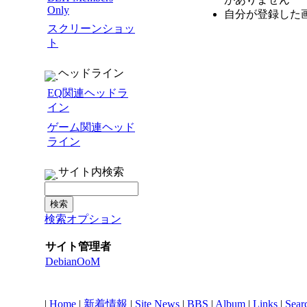
Only
自分が登録した
スクリーンショッ
ト
ヘッドライン
EQ関連ヘッドラ
イン
ゲーム関連ヘッド
ライン
サイト内検索
検索オプション
サイト管理者
DebianOoM
|
Home
|
新着情報
|
Site News
|
BBS
|
Album
|
Links
|
Sear