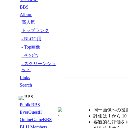
BBS
Album
高人気
トップランク
- BLOG用
- Top画像
- その他
- スクリーンショ
ット
Links
Search
BBS
PublicBBS
同一画像への投
EverQuestII
評価は 1 から 1
OnlineGameBBS
客観的な評価を
BLH Members
がありません