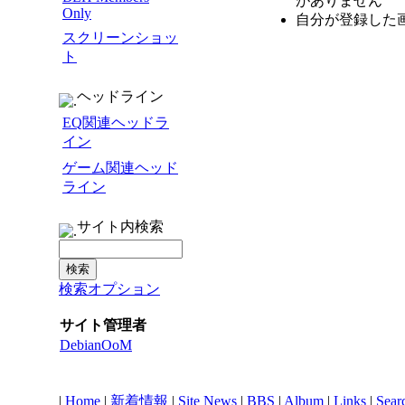
がありません
Only
自分が登録した
スクリーンショッ
ト
ヘッドライン
EQ関連ヘッドラ
イン
ゲーム関連ヘッド
ライン
サイト内検索
検索オプション
サイト管理者
DebianOoM
|
Home
|
新着情報
|
Site News
|
BBS
|
Album
|
Links
|
Sear