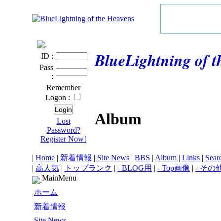
BlueLightning of 
ID :
Pass
:
Remember
Logon :
Album
Lost
Password?
Register Now!
|
Home
|
新着情報
|
Site News
|
BBS
|
Album
|
Links
|
Sear
|
高人気
|
トップランク
|
- BLOG用
|
- Top画像
|
- その
MainMenu
ホーム
新着情報
Site News