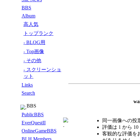
BBS
Album
高人気
トップランク
- BLOG用
- Top画像
- その他
- スクリーンショ
ット
Links
Search
w
BBS
PublicBBS
同一画像への投
EverQuestII
評価は 1 から 1
OnlineGameBBS
客観的な評価を
BLH Members