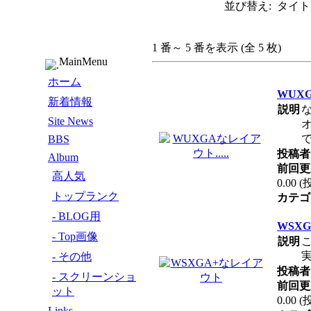
並び替え: タイトル
1 番～ 5 番を表示 (全 5 枚)
MainMenu
ホーム
WUXG
新着情報
説明
な
Site News
BBS
投稿者 
Album
前回更
高人気
0.00 
トップランク
カテゴ
- BLOG用
WSX
- Top画像
説明
実
- その他
投稿者 
- スクリーンショ
前回更
ット
0.00 
Links