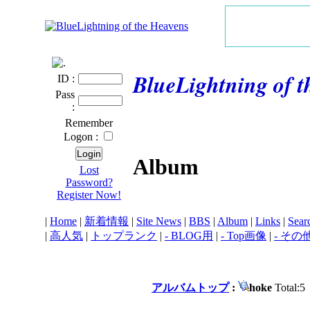
BlueLightning of 
ID :
Pass
:
Remember
Logon :
Album
Lost
Password?
Register Now!
|
Home
|
新着情報
|
Site News
|
BBS
|
Album
|
Links
|
Sear
|
高人気
|
トップランク
|
- BLOG用
|
- Top画像
|
- その
アルバムトップ
:
hoke
Total:5