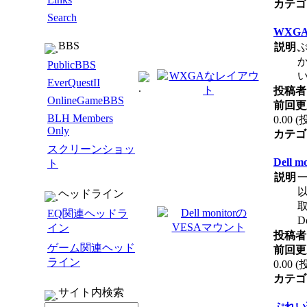
カテゴ
Search
WXG
BBS
説明
ぶ
PublicBBS
EverQuestII
投稿者 
OnlineGameBBS
前回更
BLH Members
0.00 
Only
カテゴ
スクリーンショッ
Dell
ト
説明
一
以
ヘッドライン
EQ関連ヘッドラ
イン
投稿者 
ゲーム関連ヘッド
前回更
ライン
0.00 
カテゴ
サイト内検索
ぷれい