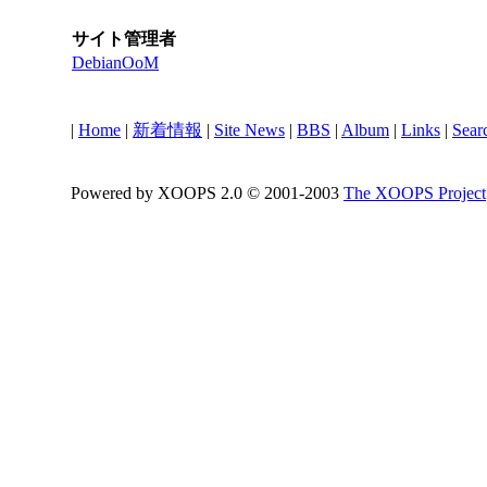
サイト管理者
DebianOoM
|
Home
|
新着情報
|
Site News
|
BBS
|
Album
|
Links
|
Sear
Powered by XOOPS 2.0 © 2001-2003
The XOOPS Project