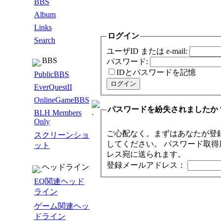
BBS
Album
Links
ログイン
Search
ユーザID または e-mail:
BBS
パスワード:
IDとパスワードを記憶
PublicBBS
EverQuestII
OnlineGameBBS
パスワードを紛失されましたか
BLH Members
Only
ご心配なく。まずはあなたが登
スクリーンショ
してください。 パスワード取
ット
レス宛に送られます。
登録メールアドレス：
ヘッドライン
EQ関連ヘッド
ライン
ゲーム関連ヘッ
ドライン