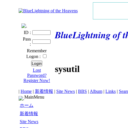
BlueLightning of 
ID :
Pass
:
Remember
Logon :
sysutil
Lost
Password?
Register Now!
|
Home
|
新着情報
|
Site News
|
BBS
|
Album
|
Links
|
Sear
MainMenu
ホーム
新着情報
Site News