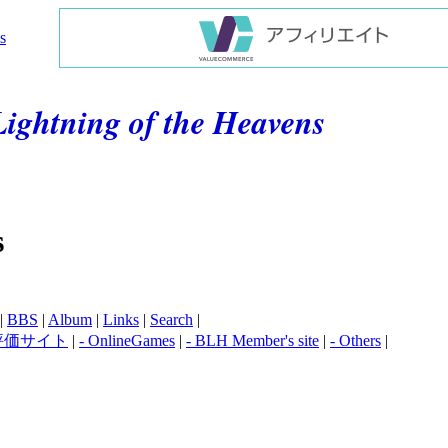
ightning of the Heavens
s
|
BBS
|
Album
|
Links
|
Search
|
評価サイト
|
- OnlineGames
|
- BLH Member's site
|
- Others
|