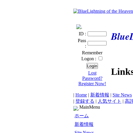
BlueL
ID :
Pass
:
Remember
Logon :
Link
Lost
Password?
Register Now!
|
Home
|
新着情報
|
Site News
|
登録する
|
人気サイト
|
高
MainMenu
ホーム
新着情報
Site News