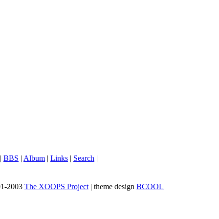
|
BBS
|
Album
|
Links
|
Search
|
01-2003
The XOOPS Project
| theme design
BCOOL