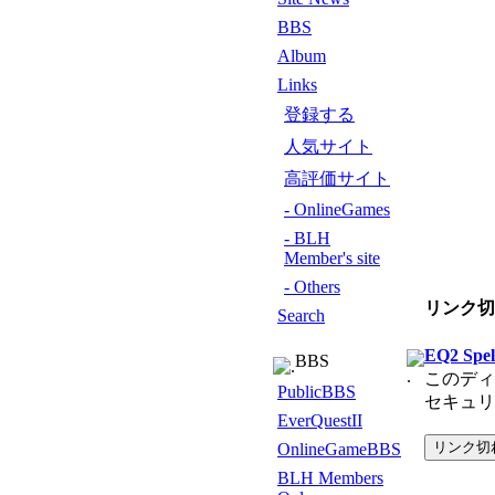
BBS
Album
Links
登録する
人気サイト
高評価サイト
- OnlineGames
- BLH
Member's site
- Others
リンク切
Search
EQ2 Spe
BBS
このディ
PublicBBS
セキュリ
EverQuestII
OnlineGameBBS
BLH Members