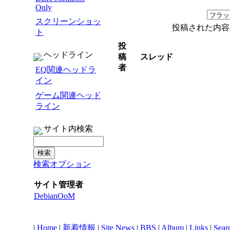
Only
スクリーンショッ
投稿された内容
ト
投
ヘッドライン
稿
スレッド
者
EQ関連ヘッドラ
イン
ゲーム関連ヘッド
ライン
サイト内検索
検索オプション
サイト管理者
DebianOoM
|
Home
|
新着情報
|
Site News
|
BBS
|
Album
|
Links
|
Sear