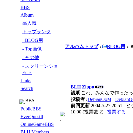
BBS
Album
高人気
トップランク
- BLOG用
アルバムトップ
:
BLOG用
: 
- Top画像
- その他
- スクリーンショ
ット
Links
BLH Zippo
Search
説明
これ、みんなで作った
投稿者 :
DebianOoM
-
Debia
BBS
前回更新
2004-5-27 20:51
ヒ
PublicBBS
10.00 (投票数 2)
投票する
EverQuestII
OnlineGameBBS
BLH Members