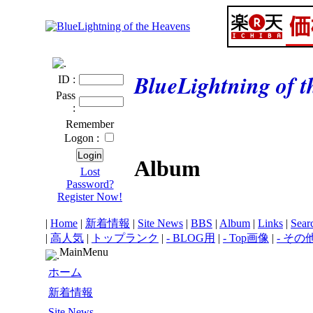
BlueLightning of 
ID :
Pass
:
Remember
Logon :
Album
Lost
Password?
Register Now!
|
Home
|
新着情報
|
Site News
|
BBS
|
Album
|
Links
|
Sear
|
高人気
|
トップランク
|
- BLOG用
|
- Top画像
|
- その
MainMenu
ホーム
新着情報
Site News