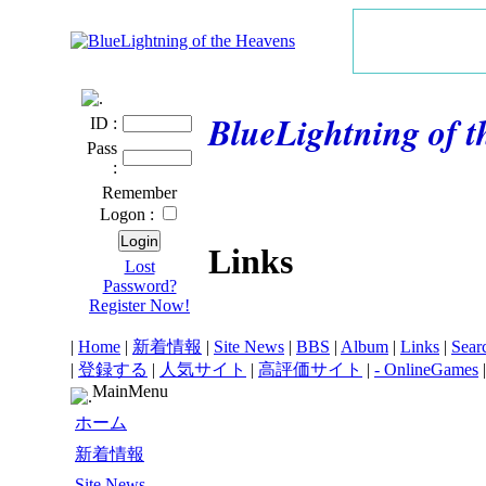
BlueLightning of 
ID :
Pass
:
Remember
Logon :
Links
Lost
Password?
Register Now!
|
Home
|
新着情報
|
Site News
|
BBS
|
Album
|
Links
|
Sear
|
登録する
|
人気サイト
|
高評価サイト
|
- OnlineGames
MainMenu
ホーム
新着情報
Site News