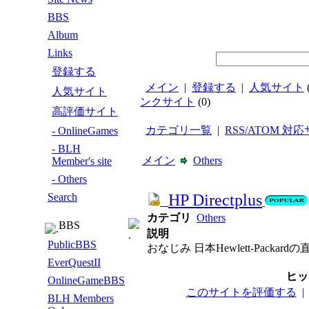
BBS
Album
Links
登録する
メイン
|
登録する
|
人気サイト
人気サイト
ンクサイト
(0)
高評価サイト
カテゴリ一覧
|
RSS/ATOM 対
- OnlineGames
- BLH
メイン
Others
Member's site
- Others
Search
HP Directplus
カテゴリ
Others
BBS
説明
PublicBBS
おなじみ 日本Hewlett-Packar
EverQuestII
ヒッ
OnlineGameBBS
このサイトを評価する
BLH Members